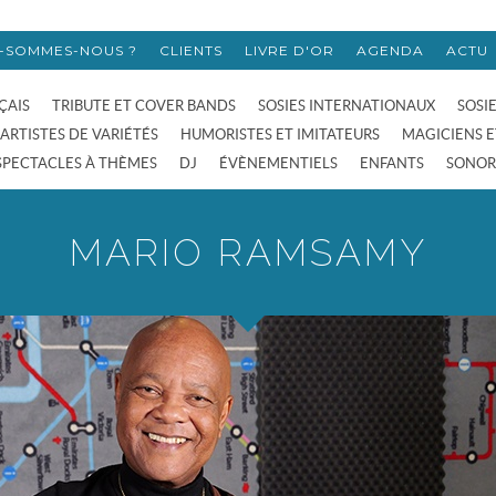
I-SOMMES-NOUS ?
CLIENTS
LIVRE D'OR
AGENDA
ACTU
ÇAIS
TRIBUTE ET COVER BANDS
SOSIES INTERNATIONAUX
SOSI
ARTISTES DE VARIÉTÉS
HUMORISTES ET IMITATEURS
MAGICIENS E
SPECTACLES À THÈMES
DJ
ÉVÈNEMENTIELS
ENFANTS
SONOR
MARIO RAMSAMY