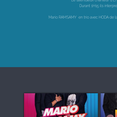
Le talentueux chanteur d'É
Durant 1H15 ils interp
Mario RAMSAMY en trio avec HODA de la S